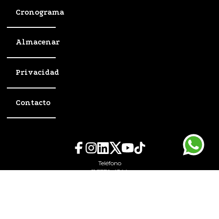
Cronograma
Almacenar
Privacidad
Contacto
Teléfono
11 3372-4544
WhatsApp 11 91300-1359
São Paulo-SP / Av. Paulista, 37
7° piso cj. 71, CEP 01310-100