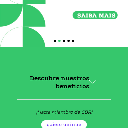
Descubre nuestros
beneficios
¡Hazte miembro de CBR!
quiero unirme