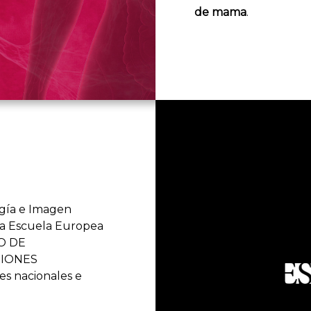
de mama
.
ogía e Imagen
 la Escuela Europea
SO DE
SIONES
s nacionales e