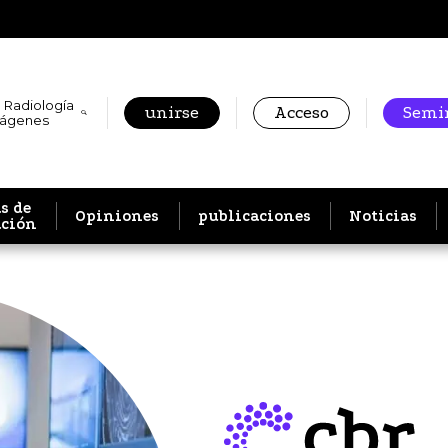
 Radiología
unirse
Acceso
Semin
mágenes
s de
Opiniones
publicaciones
Noticias
ación