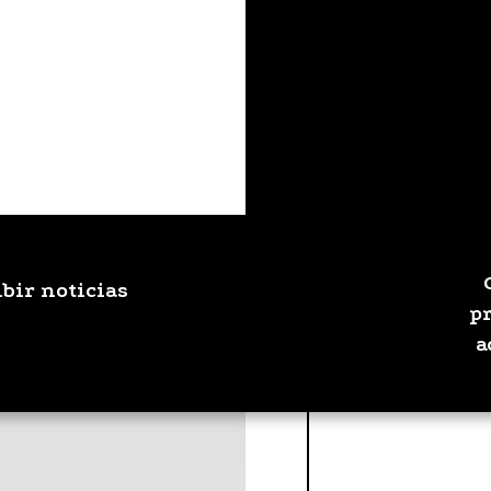
ibir noticias
p
a