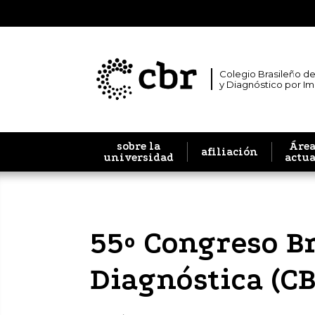
Colegio Brasileño de
y Diagnóstico por I
sobre la
Área
afiliación
universidad
actu
55º Congreso B
Diagnóstica (C