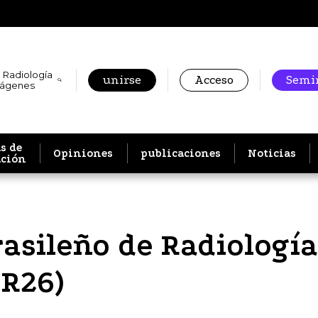
 Radiología
unirse
Acceso
Semin
mágenes
s de
Opiniones
publicaciones
Noticias
ación
rasileño de Radiologí
BR26)