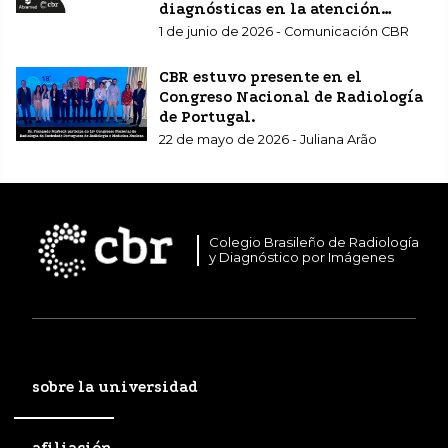
diagnósticas en la atención
sanitaria complementaria.
1 de junio de 2026 - Comunicación CBR
CBR estuvo presente en el
Congreso Nacional de Radiología
de Portugal.
22 de mayo de 2026 - Juliana Arão
Colegio Brasileño de Radiología
y Diagnóstico por Imágenes
sobre la universidad