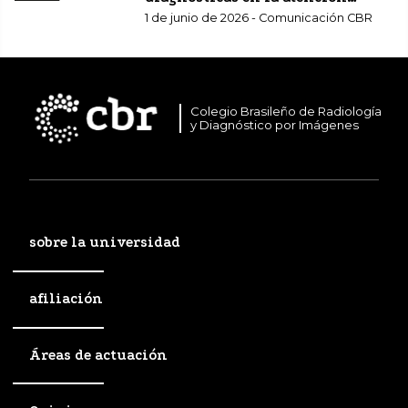
sanitaria complementaria.
1 de junio de 2026 - Comunicación CBR
Colegio Brasileño de Radiología
y Diagnóstico por Imágenes
sobre la universidad
afiliación
Áreas de actuación