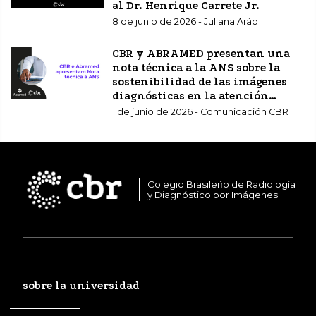
al Dr. Henrique Carrete Jr.
8 de junio de 2026 - Juliana Arão
CBR y ABRAMED presentan una
nota técnica a la ANS sobre la
sostenibilidad de las imágenes
diagnósticas en la atención
sanitaria complementaria.
1 de junio de 2026 - Comunicación CBR
Colegio Brasileño de Radiología
y Diagnóstico por Imágenes
sobre la universidad