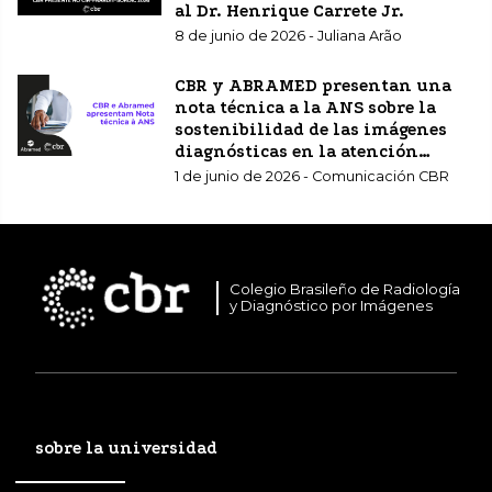
al Dr. Henrique Carrete Jr.
8 de junio de 2026 - Juliana Arão
CBR y ABRAMED presentan una
nota técnica a la ANS sobre la
sostenibilidad de las imágenes
diagnósticas en la atención
sanitaria complementaria.
1 de junio de 2026 - Comunicación CBR
Colegio Brasileño de Radiología
y Diagnóstico por Imágenes
sobre la universidad