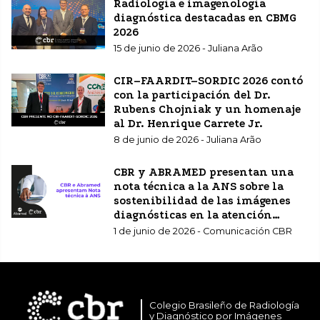
Radiología e imagenología
diagnóstica destacadas en CBMG
2026
15 de junio de 2026 - Juliana Arão
CIR–FAARDIT–SORDIC 2026 contó
con la participación del Dr.
Rubens Chojniak y un homenaje
al Dr. Henrique Carrete Jr.
8 de junio de 2026 - Juliana Arão
CBR y ABRAMED presentan una
nota técnica a la ANS sobre la
sostenibilidad de las imágenes
diagnósticas en la atención
sanitaria complementaria.
1 de junio de 2026 - Comunicación CBR
Colegio Brasileño de Radiología
y Diagnóstico por Imágenes