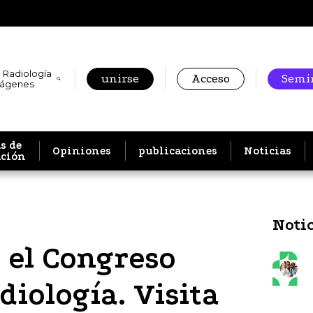
 Radiología
unirse
Acceso
Semin
mágenes
s de
Opiniones
publicaciones
Noticias
ación
Noti
 el Congreso
iología. ‍Visita