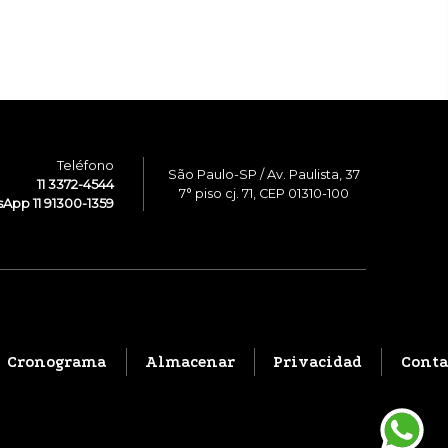
Teléfono
São Paulo-SP / Av. Paulista, 37
11 3372-4544
7° piso cj. 71, CEP 01310-100
App 11 91300-1359
Cronograma
Almacenar
Privacidad
Conta