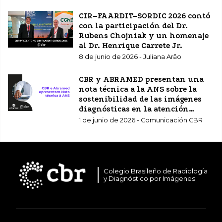
CIR–FAARDIT–SORDIC 2026 contó
con la participación del Dr.
Rubens Chojniak y un homenaje
al Dr. Henrique Carrete Jr.
8 de junio de 2026 - Juliana Arão
CBR y ABRAMED presentan una
nota técnica a la ANS sobre la
sostenibilidad de las imágenes
diagnósticas en la atención
sanitaria complementaria.
1 de junio de 2026 - Comunicación CBR
Colegio Brasileño de Radiología
y Diagnóstico por Imágenes