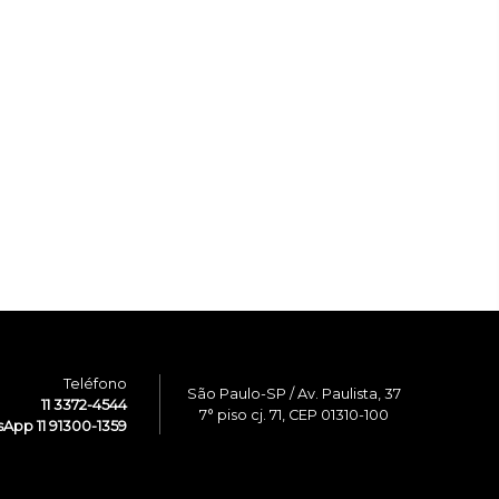
Teléfono
São Paulo-SP / Av. Paulista, 37
11 3372-4544
7° piso cj. 71, CEP 01310-100
App 11 91300-1359