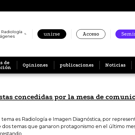
 Radiología
unirse
Acceso
Semin
mágenes
s de
Opiniones
publicaciones
Noticias
ación
istas concedidas por la mesa de comunic
 tema es Radiología e Imagen Diagnóstica, por represent
e dos temas que ganaron protagonismo en el último mes. 
prestando