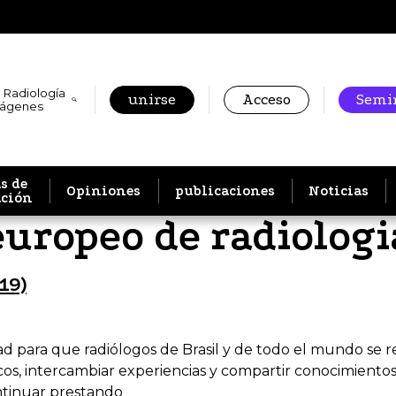
 Radiología
unirse
Acceso
Semin
mágenes
s de
Opiniones
publicaciones
Noticias
ación
uropeo de radiologi
19)
 para que radiólogos de Brasil y de todo el mundo se re
os, intercambiar experiencias y compartir conocimientos
tinuar prestando