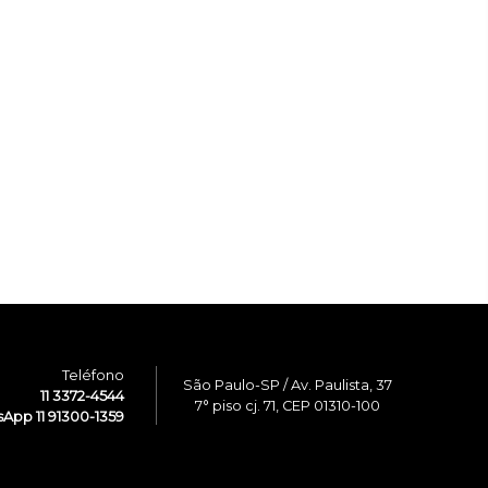
Teléfono
São Paulo-SP / Av. Paulista, 37
11 3372-4544
7° piso cj. 71, CEP 01310-100
App 11 91300-1359