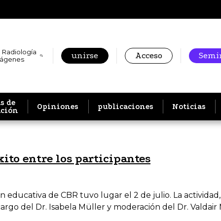
 Radiología
unirse
Acceso
Semin
mágenes
s de
Opiniones
publicaciones
Noticias
ación
ito entre los participantes
n educativa de CBR tuvo lugar el 2 de julio. La activid
argo del Dr. Isabela Müller y moderación del Dr. Valdair M