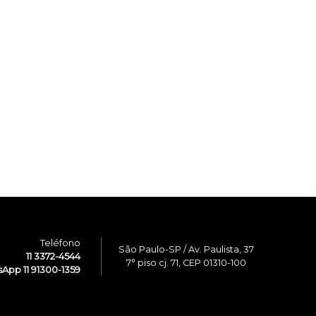
Teléfono
São Paulo-SP / Av. Paulista, 37
11 3372-4544
7° piso cj. 71, CEP 01310-100
App 11 91300-1359