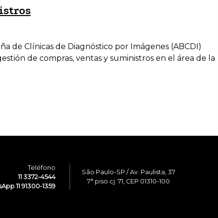
istros
eña de Clínicas de Diagnóstico por Imágenes (ABCDI)
estión de compras, ventas y suministros en el área de la
Teléfono
São Paulo-SP / Av. Paulista, 37
11 3372-4544
7° piso cj. 71, CEP 01310-100
App 11 91300-1359