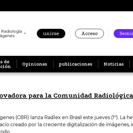
 Radiología
unirse
Acceso
Semin
mágenes
s de
Opiniones
publicaciones
Noticias
ación
a
novadora para la Comunidad Radiológic
ágenes (CBR) lanza Radlex en Brasil este jueves (1º). La
vacío creado por la creciente digitalización de imágenes,
ando