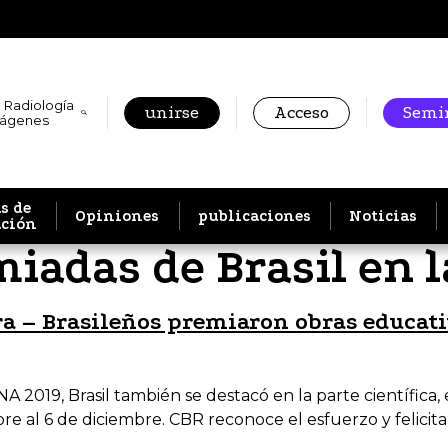
 Radiología
unirse
Acceso
Semin
mágenes
s de
Opiniones
publicaciones
Noticias
ación
iadas de Brasil en 
ra – Brasileños premiaron obras educat
2019, Brasil también se destacó en la parte científica, 
re al 6 de diciembre. CBR reconoce el esfuerzo y felicita