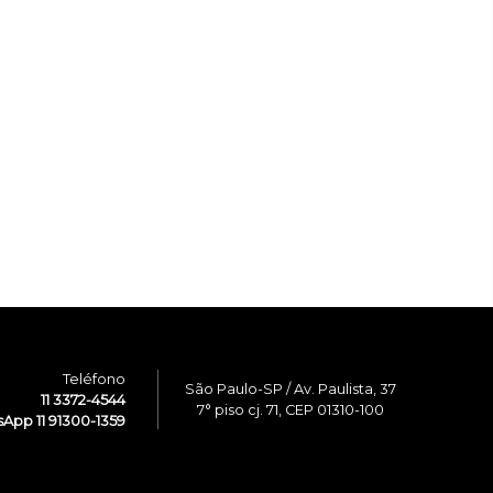
Teléfono
São Paulo-SP / Av. Paulista, 37
11 3372-4544
7° piso cj. 71, CEP 01310-100
App 11 91300-1359