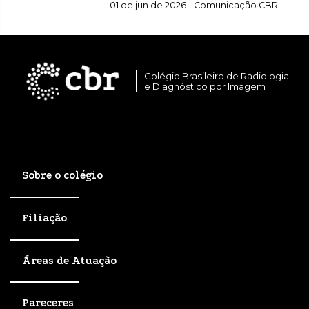
suplementar
01 de jun de 2026 - Comunicação CBR
Colégio Brasileiro de Radiologia
e Diagnóstico por Imagem
Sobre o colégio
Filiação
Áreas de Atuação
Pareceres