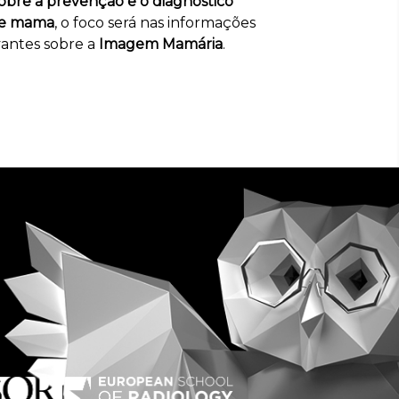
obre a prevenção e o diagnóstico
de mama
, o foco será nas informações
vantes sobre a
Imagem Mamária
.