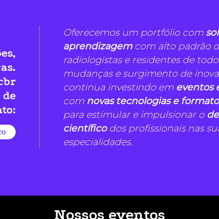
Oferecemos um portfólio com
so
aprendizagem
com alto padrão d
es,
radiologistas e residentes de tod
as.
mudanças e surgimento de inovaç
cbr
continua investindo em
eventos e
 de
com
novas tecnologias e formato
to:
para estimular e impulsionar o
de
científico
dos profissionais nas su
co
especialidades.
Nossos eventos