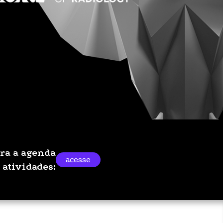
ra a agenda
acesse
 atividades: