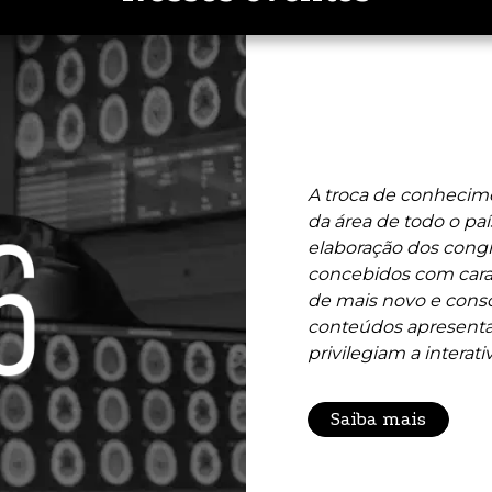
A troca de conhecime
da área de todo o paí
elaboração dos congr
concebidos com carac
de mais novo e conso
conteúdos apresenta
privilegiam a interati
Saiba mais