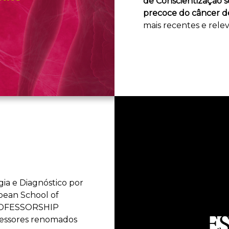
de Conscientização s
precoce do câncer 
mais recentes e rele
gia e Diagnóstico por
pean School of
PROFESSORSHIP
essores renomados