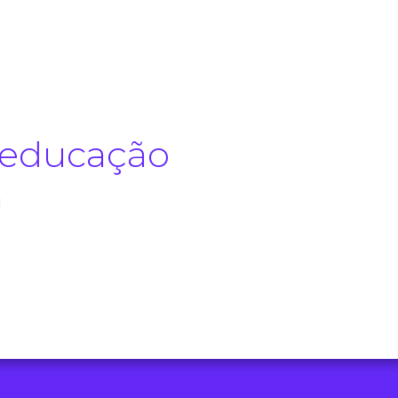
.
 educação
a