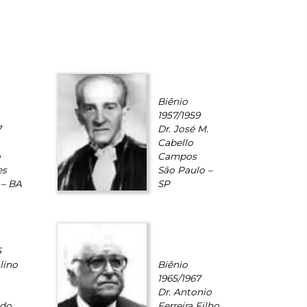
Biênio
1957/1959
7
Dr. José M.
Cabello
o
Campos
es
São Paulo –
 – BA
SP
5
lino
Biênio
1965/1967
Dr. Antonio
 do
Ferreira Filho