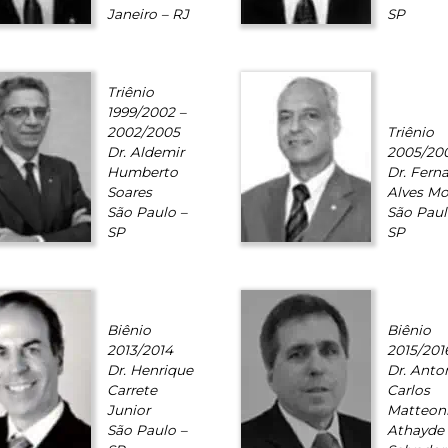
Janeiro – RJ
SP
Triênio
1999/2002 –
2002/2005
Triênio
Dr. Aldemir
2005/20
Humberto
Dr. Fern
Soares
Alves Mo
São Paulo –
São Paul
SP
SP
Biênio
Biênio
2013/2014
2015/201
Dr. Henrique
Dr. Anto
Carrete
Carlos
Junior
Matteon
São Paulo –
Athayde