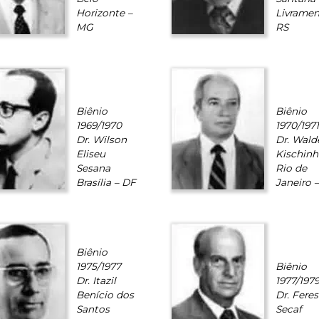
Horizonte –
Livramen
MG
RS
Biênio
Biênio
1969/1970
1970/1971
Dr. Wilson
Dr. Wal
Eliseu
Kischinh
Sesana
Rio de
Brasília – DF
Janeiro 
Biênio
1975/1977
Biênio
Dr. Itazil
1977/197
Benício dos
Dr. Feres
Santos
Secaf