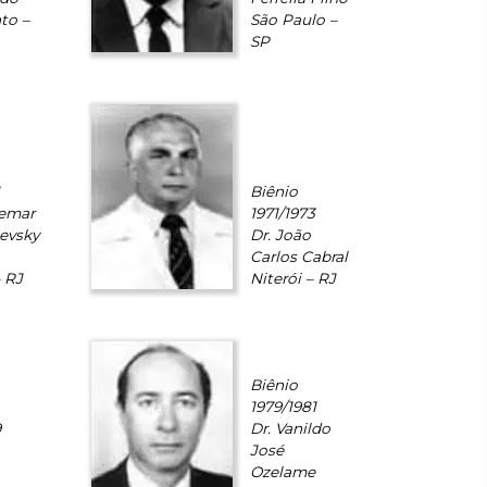
to –
São Paulo –
SP
Biênio
demar
1971/1973
evsky
Dr. João
Carlos Cabral
– RJ
Niterói – RJ
Biênio
1979/1981
9
Dr. Vanildo
José
Ozelame