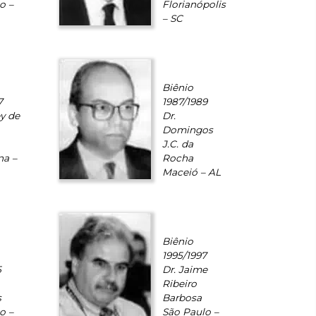
o –
Florianópolis
– SC
Biênio
7
1987/1989
ey de
Dr.
Domingos
J.C. da
na –
Rocha
Maceió – AL
Biênio
1995/1997
5
Dr. Jaime
Ribeiro
s
Barbosa
o –
São Paulo –