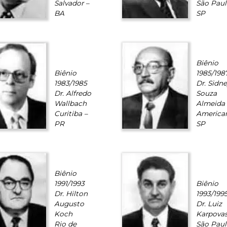
Salvador –
São Paul
BA
SP
Biênio
Biênio
1985/198
1983/1985
Dr. Sidn
Dr. Alfredo
Souza
Wallbach
Almeida
Curitiba –
America
PR
SP
Biênio
1991/1993
Biênio
Dr. Hilton
1993/199
Augusto
Dr. Luiz
Koch
Karpova
Rio de
São Paul