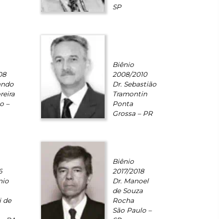
SP
Biênio
08
2008/2010
ando
Dr. Sebastião
reira
Tramontin
o –
Ponta
Grossa – PR
Biênio
6
2017/2018
nio
Dr. Manoel
de Souza
i de
Rocha
São Paulo –