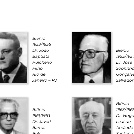
Biênio
1953/1955
Dr. João
Biênio
Baptista
1955/195
Pulchério
Dr. José
Filho
Sobrinh
Rio de
Gonçalv
Janeiro – RJ
Salvador
Biênio
Biênio
1963/196
1961/1963
Dr. Hugo
Dr. Javert
Leal de
Barros
Andrade
Belo
Santana