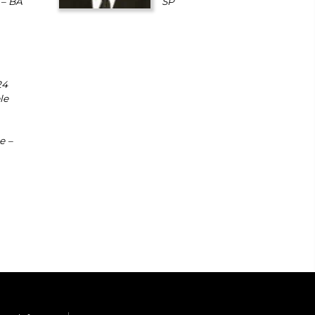
 – BA
SP
24
le
e –