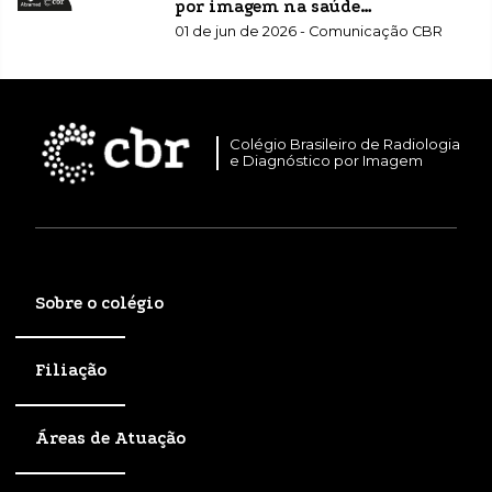
por imagem na saúde
suplementar
01 de jun de 2026 - Comunicação CBR
Colégio Brasileiro de Radiologia
e Diagnóstico por Imagem
Sobre o colégio
Filiação
Áreas de Atuação