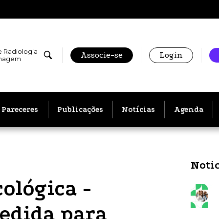
e Radiologia
Associe-se
Login
Imagem
Pareceres
Publicações
Notícias
Agenda
Noti
ológica -
edida para