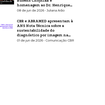
Rubens Chojniak e
homenagem ao Dr. Henrique
Carrete Jr.
08 de jun de 2026 - Juliana Arão
CBR e ABRAMED apresentam à
ANS Nota Técnica sobre a
sustentabilidade do
diagnóstico por imagem na
saúde suplementar
01 de jun de 2026 - Comunicação CBR