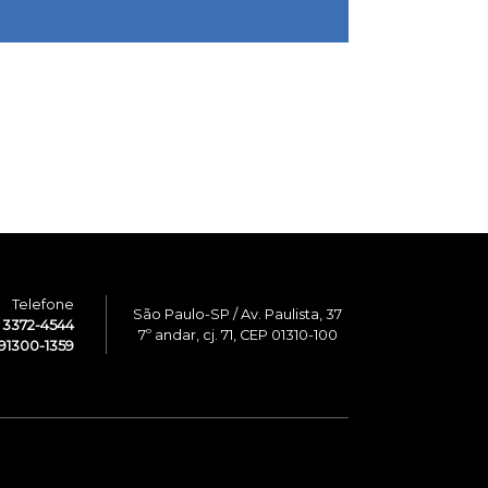
Telefone
São Paulo-SP / Av. Paulista, 37
1 3372-4544
7º andar, cj. 71, CEP 01310-100
91300-1359