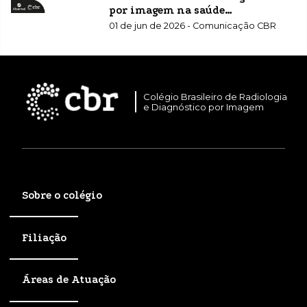
por imagem na saúde
suplementar
01 de jun de 2026 - Comunicação CBR
Colégio Brasileiro de Radiologia
e Diagnóstico por Imagem
Sobre o colégio
Filiação
Áreas de Atuação