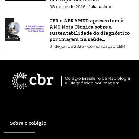
08 de jun de 2026 - Juliana Arão
CBR e ABRAMED apresentam à
ANS Nota Técnica sobre a
sustentabilidade do diagnóstico
por imagem na saúde
suplementar
01 de jun de 2026 - Comunicação CBR
Colégio Brasileiro de Radiologia
e Diagnóstico por Imagem
Sobre o colégio