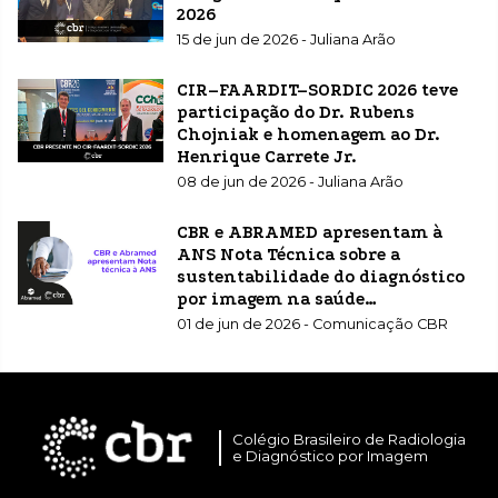
2026
15 de jun de 2026 - Juliana Arão
CIR–FAARDIT–SORDIC 2026 teve
participação do Dr. Rubens
Chojniak e homenagem ao Dr.
Henrique Carrete Jr.
08 de jun de 2026 - Juliana Arão
CBR e ABRAMED apresentam à
ANS Nota Técnica sobre a
sustentabilidade do diagnóstico
por imagem na saúde
suplementar
01 de jun de 2026 - Comunicação CBR
Colégio Brasileiro de Radiologia
e Diagnóstico por Imagem