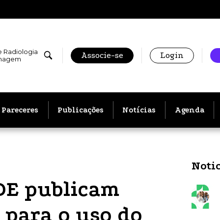
e Radiologia
Associe-se
Login
Imagem
Pareceres
Publicações
Notícias
Agenda
Noti
E publicam
para o uso do