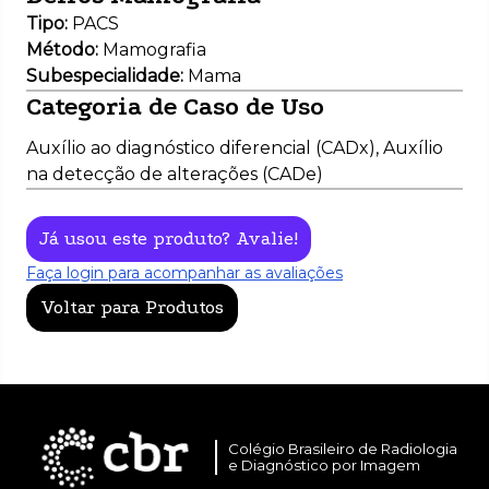
Melhoria na aquisição da imagem
Tórax
Tipo:
PACS
Screening Oportunístico
Uso geral
Método:
Mamografia
Outro
Subespecialidade:
Mama
Categoria de Caso de Uso
Auxílio ao diagnóstico diferencial (CADx), Auxílio
na detecção de alterações (CADe)
Já usou este produto? Avalie!
Faça login para acompanhar as avaliações
Voltar para Produtos
Colégio Brasileiro de Radiologia
e Diagnóstico por Imagem