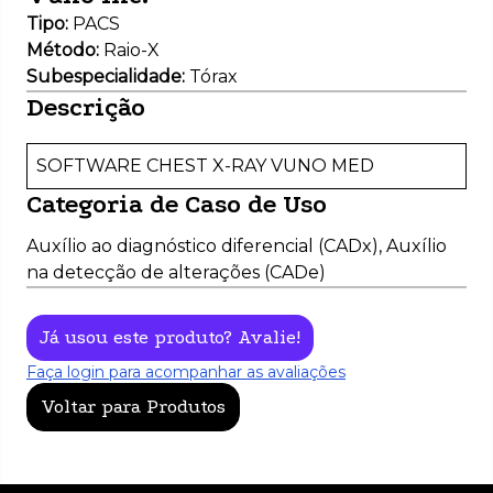
Melhoria na aquisição da imagem
Tórax
Tipo:
PACS
Screening Oportunístico
Uso geral
Método:
Raio-X
Outro
Subespecialidade:
Tórax
Descrição
SOFTWARE CHEST X-RAY VUNO MED
Categoria de Caso de Uso
Auxílio ao diagnóstico diferencial (CADx), Auxílio
na detecção de alterações (CADe)
Já usou este produto? Avalie!
Faça login para acompanhar as avaliações
Voltar para Produtos