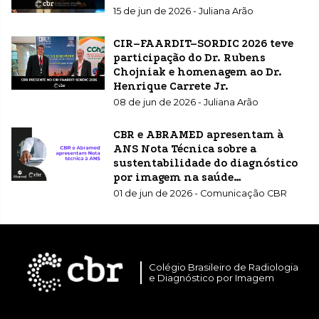
15 de jun de 2026 - Juliana Arão
CIR–FAARDIT–SORDIC 2026 teve
participação do Dr. Rubens
Chojniak e homenagem ao Dr.
Henrique Carrete Jr.
08 de jun de 2026 - Juliana Arão
CBR e ABRAMED apresentam à
ANS Nota Técnica sobre a
sustentabilidade do diagnóstico
por imagem na saúde
suplementar
01 de jun de 2026 - Comunicação CBR
Colégio Brasileiro de Radiologia
e Diagnóstico por Imagem