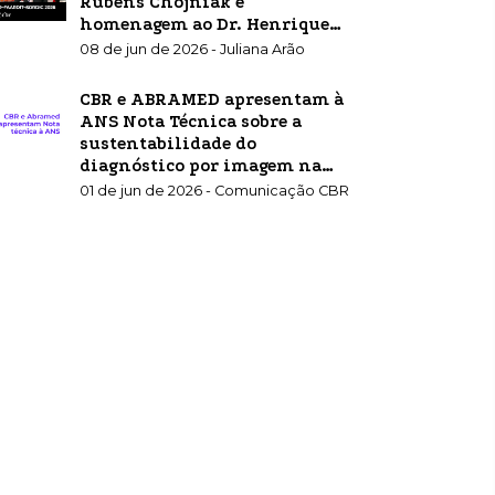
Rubens Chojniak e
homenagem ao Dr. Henrique
Carrete Jr.
08 de jun de 2026 - Juliana Arão
CBR e ABRAMED apresentam à
ANS Nota Técnica sobre a
sustentabilidade do
diagnóstico por imagem na
saúde suplementar
01 de jun de 2026 - Comunicação CBR