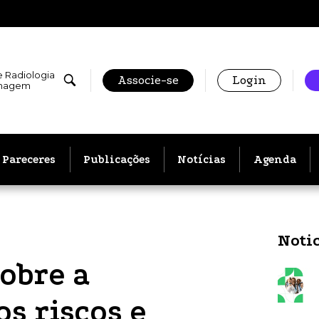
e Radiologia
Associe-se
Login
Imagem
Pareceres
Publicações
Notícias
Agenda
Noti
obre a
s riscos e