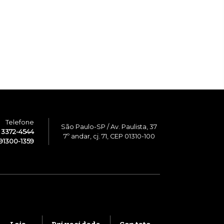
Telefone
São Paulo-SP / Av. Paulista, 37
1 3372-4544
7º andar, cj. 71, CEP 01310-100
91300-1359