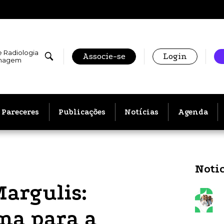
e Radiologia
Associe-se
Login
Imagem
Pareceres
Publicações
Notícias
Agenda
Noti
Margulis:
rna para a