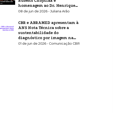
Rubens Chojniak e
homenagem ao Dr. Henrique
Carrete Jr.
08 de jun de 2026 - Juliana Arão
CBR e ABRAMED apresentam à
ANS Nota Técnica sobre a
sustentabilidade do
diagnóstico por imagem na
saúde suplementar
01 de jun de 2026 - Comunicação CBR