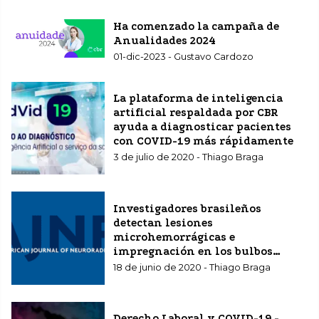
Ha comenzado la campaña de
Anualidades 2024
01-dic-2023 - Gustavo Cardozo
La plataforma de inteligencia
artificial respaldada por CBR
ayuda a diagnosticar pacientes
con COVID-19 más rápidamente
3 de julio de 2020 - Thiago Braga
Investigadores brasileños
detectan lesiones
microhemorrágicas e
impregnación en los bulbos
olfatorios en resonancia
18 de junio de 2020 - Thiago Braga
magnética en pacientes con
COVID-19 y un estudio se publica
en el American Journal Of
Derecho Laboral y COVID-19 -