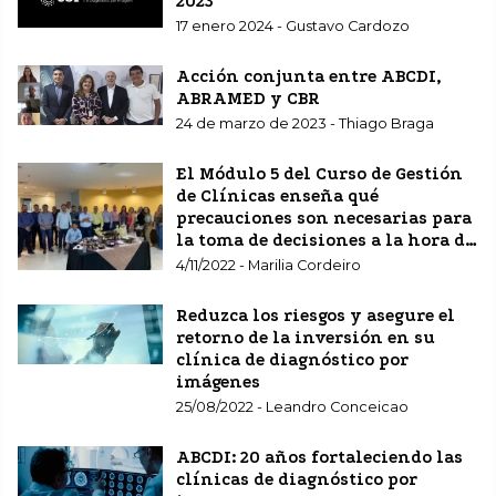
2023
17 enero 2024 - Gustavo Cardozo
Acción conjunta entre ABCDI,
ABRAMED y CBR
24 de marzo de 2023 - Thiago Braga
El Módulo 5 del Curso de Gestión
de Clínicas enseña qué
precauciones son necesarias para
la toma de decisiones a la hora de
invertir en su clínica, laboratorio
4/11/2022 - Marilia Cordeiro
o servicio de diagnóstico por
imagen
Reduzca los riesgos y asegure el
retorno de la inversión en su
clínica de diagnóstico por
imágenes
25/08/2022 - Leandro Conceicao
ABCDI: 20 años fortaleciendo las
clínicas de diagnóstico por