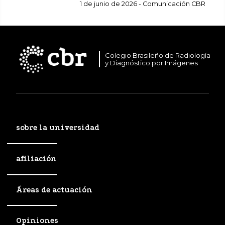
sanitaria complementaria.
1 de junio de 2026 - Comunicación CBR
Colegio Brasileño de Radiología
y Diagnóstico por Imágenes
sobre la universidad
afiliación
Áreas de actuación
Opiniones