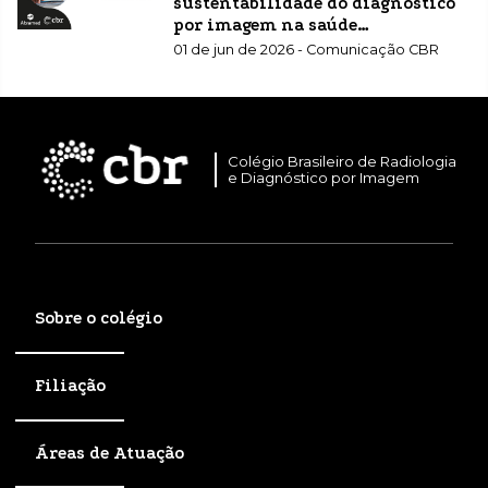
sustentabilidade do diagnóstico
por imagem na saúde
suplementar
01 de jun de 2026 - Comunicação CBR
Colégio Brasileiro de Radiologia
e Diagnóstico por Imagem
Sobre o colégio
Filiação
Áreas de Atuação