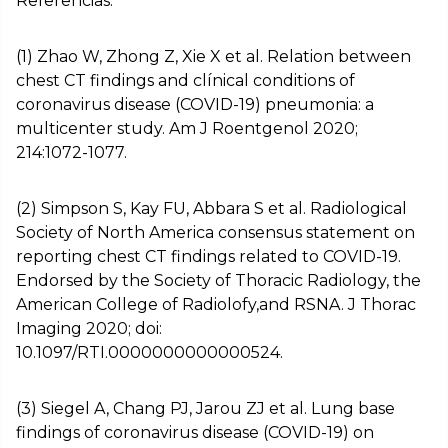
Referências:
(1) Zhao W, Zhong Z, Xie X et al. Relation between
chest CT findings and clínical conditions of
coronavirus disease (COVID-19) pneumonia: a
multicenter study. Am J Roentgenol 2020;
214:1072-1077.
(2) Simpson S, Kay FU, Abbara S et al. Radiological
Society of North America consensus statement on
reporting chest CT findings related to COVID-19.
Endorsed by the Society of Thoracic Radiology, the
American College of Radiolofy,and RSNA. J Thorac
Imaging 2020; doi:
10.1097/RTI.0000000000000524.
(3) Siegel A, Chang PJ, Jarou ZJ et al. Lung base
findings of coronavirus disease (COVID-19) on