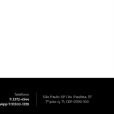
Teléfono
São Paulo-SP / Av. Paulista, 37
11 3372-4544
7° piso cj. 71, CEP 01310-100
App 11 91300-1359