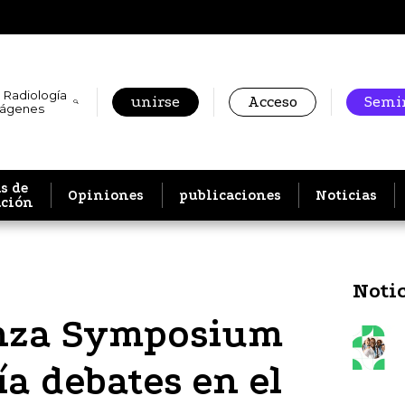
 Radiología
unirse
Acceso
Semin
mágenes
s de
Opiniones
publicaciones
Noticias
ación
Noti
anza Symposium
a debates en el