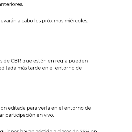
nteriores.
levarán a cabo los próximos miércoles.
s de CBR que estén en regla pueden
n editada más tarde en el entorno de
ón editada para verla en el entorno de
r participación en vivo.
 quienes hayan asistido a clases de 75% en