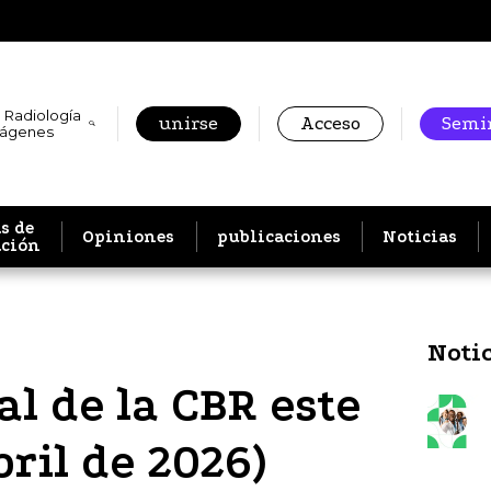
 Radiología
unirse
Acceso
Semin
mágenes
s de
Opiniones
publicaciones
Noticias
ación
Noti
al de la CBR este
bril de 2026)