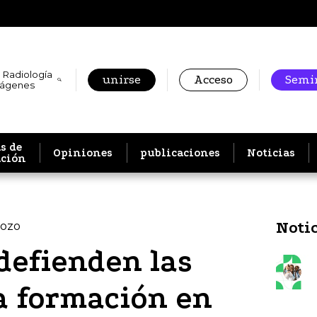
 Radiología
unirse
Acceso
Semin
mágenes
s de
Opiniones
publicaciones
Noticias
ación
Noti
dozo
defienden las
la formación en