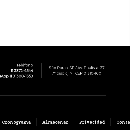
Teléfono
São Paulo-SP / Av. Paulista, 37
11 3372-4544
7° piso cj. 71, CEP 01310-100
App 11 91300-1359
Cronograma
Almacenar
Privacidad
Conta