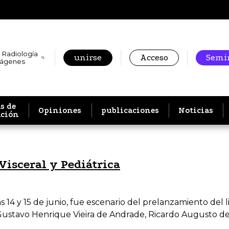
 Radiología
unirse
Acceso
Semin
mágenes
s de
Opiniones
publicaciones
Noticias
ación
Visceral y Pediátrica
 14 y 15 de junio, fue escenario del prelanzamiento del li
 Gustavo Henrique Vieira de Andrade, Ricardo Augusto de