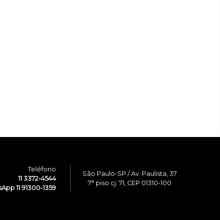
Teléfono
São Paulo-SP / Av. Paulista, 37
11 3372-4544
7° piso cj. 71, CEP 01310-100
App 11 91300-1359