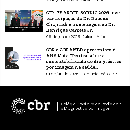
CIR–FAARDIT–SORDIC 2026 teve
participação do Dr. Rubens
Chojniak e homenagem ao Dr.
Henrique Carrete Jr.
08 de jun de 2026 - Juliana Arão
CBR e ABRAMED apresentam à
ANS Nota Técnica sobre a
sustentabilidade do diagnóstico
por imagem na saúde
suplementar
01 de jun de 2026 - Comunicação CBR
Colégio Brasileiro de Radiologia
e Diagnóstico por Imagem