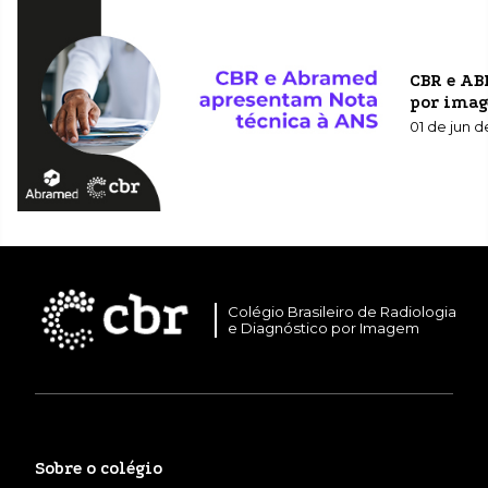
CBR e AB
por imag
01 de jun 
Colégio Brasileiro de Radiologia
e Diagnóstico por Imagem
Sobre o colégio