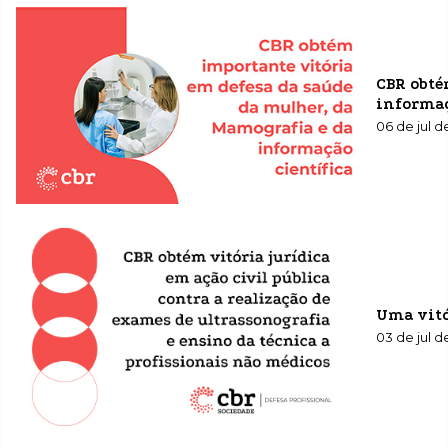
CBR obté
informaç
06 de jul 
Uma vitó
03 de jul 