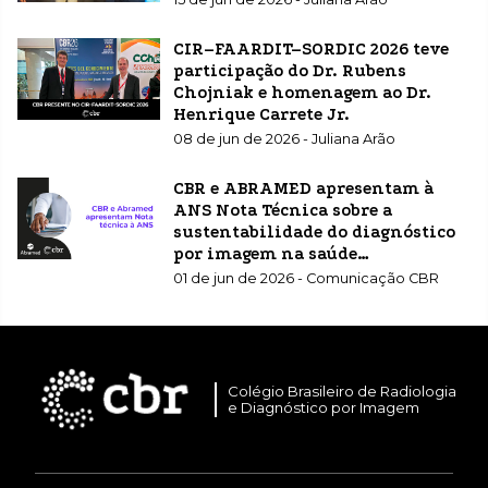
CIR–FAARDIT–SORDIC 2026 teve
participação do Dr. Rubens
Chojniak e homenagem ao Dr.
Henrique Carrete Jr.
08 de jun de 2026 - Juliana Arão
CBR e ABRAMED apresentam à
ANS Nota Técnica sobre a
sustentabilidade do diagnóstico
por imagem na saúde
suplementar
01 de jun de 2026 - Comunicação CBR
Colégio Brasileiro de Radiologia
e Diagnóstico por Imagem