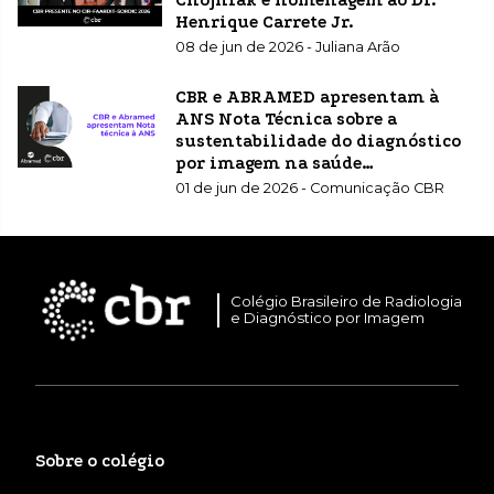
Henrique Carrete Jr.
08 de jun de 2026 - Juliana Arão
CBR e ABRAMED apresentam à
ANS Nota Técnica sobre a
sustentabilidade do diagnóstico
por imagem na saúde
suplementar
01 de jun de 2026 - Comunicação CBR
Colégio Brasileiro de Radiologia
e Diagnóstico por Imagem
Sobre o colégio