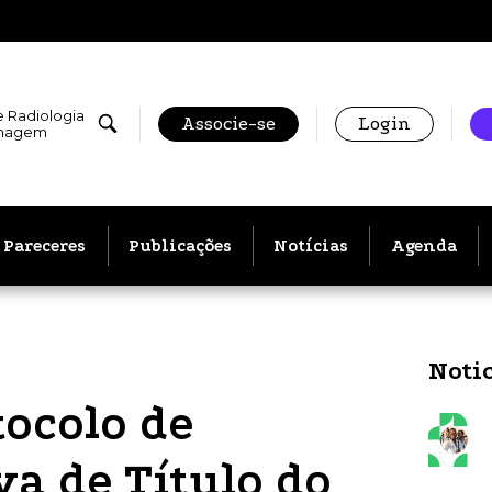
e Radiologia
Associe-se
Login
Imagem
Pareceres
Publicações
Notícias
Agenda
Noti
ocolo de
va de Título do