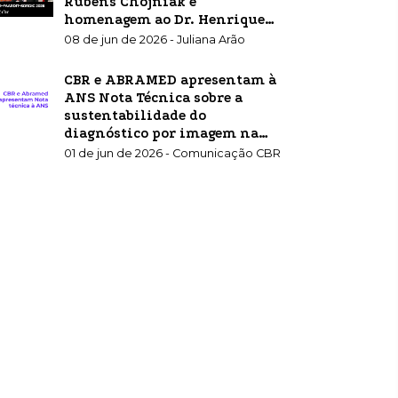
Rubens Chojniak e
homenagem ao Dr. Henrique
Carrete Jr.
08 de jun de 2026 - Juliana Arão
CBR e ABRAMED apresentam à
ANS Nota Técnica sobre a
sustentabilidade do
diagnóstico por imagem na
saúde suplementar
01 de jun de 2026 - Comunicação CBR