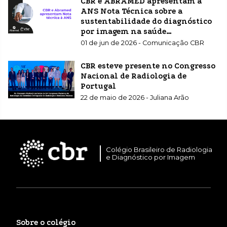
CBR e ABRAMED apresentam à
ANS Nota Técnica sobre a
sustentabilidade do diagnóstico
por imagem na saúde
suplementar
01 de jun de 2026 - Comunicação CBR
CBR esteve presente no Congresso
Nacional de Radiologia de
Portugal
22 de maio de 2026 - Juliana Arão
Colégio Brasileiro de Radiologia
e Diagnóstico por Imagem
Sobre o colégio