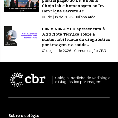
participação do Dr. Rubens
Chojniak e homenagem ao Dr.
Henrique Carrete Jr.
08 de jun de 2026 - Juliana Arão
CBR e ABRAMED apresentam à
ANS Nota Técnica sobre a
sustentabilidade do diagnóstico
por imagem na saúde
suplementar
01 de jun de 2026 - Comunicação CBR
Colégio Brasileiro de Radiologia
e Diagnóstico por Imagem
Sobre o colégio