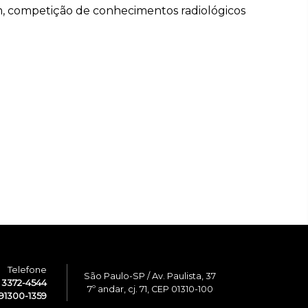
m, competição de conhecimentos radiológicos
Telefone
São Paulo-SP / Av. Paulista, 37
1 3372-4544
7º andar, cj. 71, CEP 01310-100
91300-1359