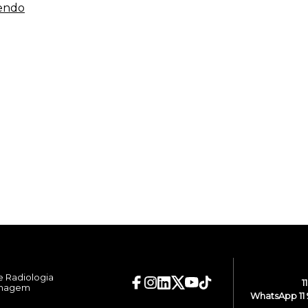
endo
e Radiologia
1
Imagem
WhatsApp 11 