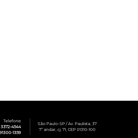
Telefone
São Paulo-SP / Av. Paulista, 37
1 3372-4544
7º andar, cj. 71, CEP 01310-100
91300-1359