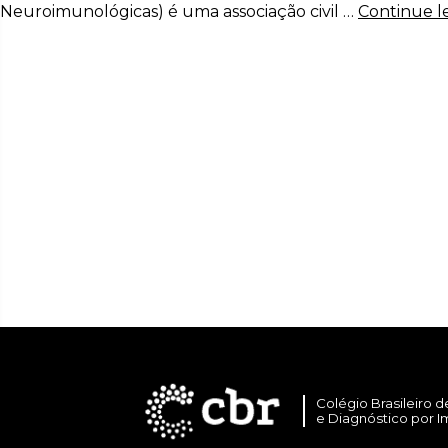
Neuroimunológicas) é uma associação civil …
Continue l
Colégio Brasileiro d
e Diagnóstico por 