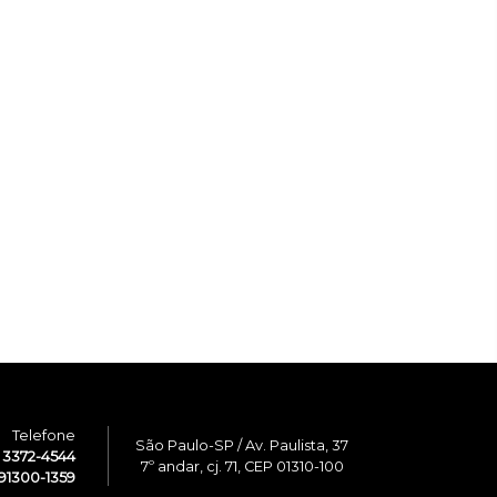
Telefone
São Paulo-SP / Av. Paulista, 37
1 3372-4544
7º andar, cj. 71, CEP 01310-100
91300-1359