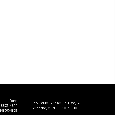
Telefone
São Paulo-SP / Av. Paulista, 37
1 3372-4544
7º andar, cj. 71, CEP 01310-100
91300-1359