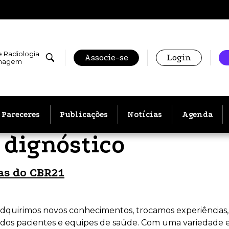
e Radiologia
Associe-se
Login
Imagem
Pareceres
Publicações
Notícias
Agenda
 dignóstico
as do CBR21
adquirimos novos conhecimentos, trocamos experiências
a dos pacientes e equipes de saúde. Com uma variedade e